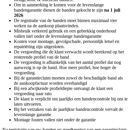
Om in aanmerking te komen voor de levenslange
bandengarantie dienen de banden gekocht te zijn
na 1 juli
2026
De registratie van de banden moet binnen maximaal vier
weken na de aankoop plaatsvinden.
Misbruik verkeerd gebruik en een gebrekkig onderhoud
vallen niet onder de levenslange bandengarantie
Kosten voor montage, gevolgschade, persoonlijk letsel en
repatriëring zijn uitgesloten.
De vergoeding die de klant verwacht wordt berekend op het
resterende profiel van de band
De vergoeding is afhankelijk van het aantal profiel dat nog
aanwezig is op de band. Hoe meer profiel, hoe hoger de
vergoeding.
Bij de garantieclaim moeten zowel de beschadigde band als
de aankoopfactuur worden overhandigd
Bij een afwijkende profieldiepte ontvangt de klant een
vergoeding naar rato
De klant is verplicht om jaarlijks een bandencontrole bij ons te
laten uitvoeren.
Bij het verzaken van de jaarlijkse bandencontrole vervalt de
levenslange garantie
Montage fouten vallen niet onder de garantie
Na registratie van uw banden en goedkeuring van een garantieclaim