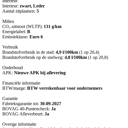
Interieur
Interieur:
zwart, Leder
Aantal zitplaatsen:
5
Milieu
CO₂-uitstoot (WLTP):
131 g/km
Energielabel:
B
Emissieklasse:
Euro 6
Verbruik
Brandstofverbruik in de stad:
4,9 l/100km
(1 op 20,4)
Brandstofverbruik op de snelweg:
4,8 l/100km
(1 op 20,8)
Onderhoud
APK:
Nieuwe APK bij aflevering
Financiële informatie
BTW/marge:
BTW verrekenbaar voor ondernemers
Garantie
Fabrieksgarantie tot:
30-09-2027
BOVAG 40-Puntencheck:
Ja
BOVAG Afleverbeurt:
Ja
Overige informatie