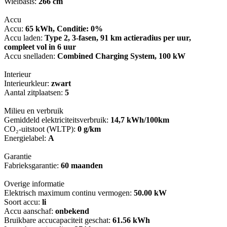
Wielbasis:
266 cm
Accu
Accu:
65 kWh, Conditie: 0%
Accu laden:
Type 2, 3-fasen, 91 km actieradius per uur,
compleet vol in 6 uur
Accu snelladen:
Combined Charging System, 100 kW
Interieur
Interieurkleur:
zwart
Aantal zitplaatsen:
5
Milieu en verbruik
Gemiddeld elektriciteitsverbruik:
14,7 kWh/100km
CO₂-uitstoot (WLTP):
0 g/km
Energielabel:
A
Garantie
Fabrieksgarantie:
60 maanden
Overige informatie
Elektrisch maximum continu vermogen:
50.00 kW
Soort accu:
li
Accu aanschaf:
onbekend
Bruikbare accucapaciteit geschat:
61.56 kWh