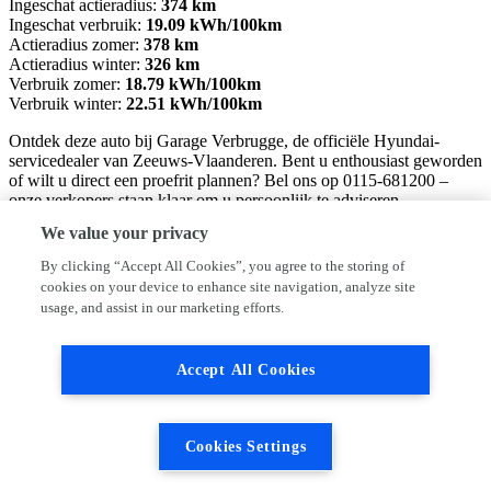
Ingeschat actieradius:
374 km
Ingeschat verbruik:
19.09 kWh/100km
Actieradius zomer:
378 km
Actieradius winter:
326 km
Verbruik zomer:
18.79 kWh/100km
Verbruik winter:
22.51 kWh/100km
Ontdek deze auto bij Garage Verbrugge, de officiële Hyundai-
servicedealer van Zeeuws-Vlaanderen. Bent u enthousiast geworden
of wilt u direct een proefrit plannen? Bel ons op 0115-681200 –
onze verkopers staan klaar om u persoonlijk te adviseren.
We value your privacy
Verkoopadviseur: Sander van Maren 06-12964856
Verkoopadviseur: Dimitri Dagevos 06-12530392
By clicking “Accept All Cookies”, you agree to the storing of
cookies on your device to enhance site navigation, analyze site
Bij ons kiest u voor zorgeloos rijden en transparante communicatie.
usage, and assist in our marketing efforts.
De prijzen bij ons zijn inclusief:
• Een complete afleverbeurt volgens schema
• 12 maanden BOVAG-garantie op al onze occasions
Accept All Cookies
• 1 jaar Europese mobiliteitsgarantie (pechhulp)
• Een volle tank brandstof
• Minimaal 12 maanden APK
Cookies Settings
Zo rijdt u niet alleen weg in een fantastische auto, maar ook met een
zeker en vertrouwd gevoel.