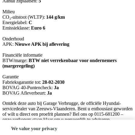
Aantal zitplaatsen:
5
Milieu
CO₂-uitstoot (WLTP):
144 g/km
Energielabel:
C
Emissieklasse:
Euro 6
Onderhoud
APK:
Nieuwe APK bij aflevering
Financiële informatie
BTW/marge:
BTW niet verrekenbaar voor ondernemers
(margeregeling)
Garantie
Fabrieksgarantie tot:
28-02-2030
BOVAG 40-Puntencheck:
Ja
BOVAG Afleverbeurt:
Ja
Ontdek deze auto bij Garage Verbrugge, de officiële Hyundai-
servicedealer van Zeeuws-Vlaanderen. Bent u enthousiast geworden
of wilt u direct een proefrit plannen? Bel ons op 0115-681200 –
onze verkopers staan klaar om u persoonlijk te adviseren.
We value your privacy
Verkoopadviseur: Sander van Maren 06-12964856