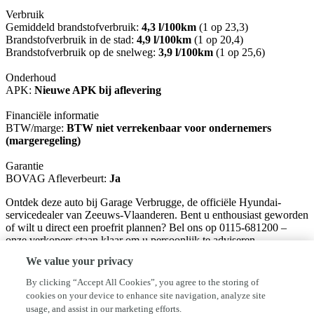
Verbruik
Gemiddeld brandstofverbruik:
4,3 l/100km
(1 op 23,3)
Brandstofverbruik in de stad:
4,9 l/100km
(1 op 20,4)
Brandstofverbruik op de snelweg:
3,9 l/100km
(1 op 25,6)
Onderhoud
APK:
Nieuwe APK bij aflevering
Financiële informatie
BTW/marge:
BTW niet verrekenbaar voor ondernemers
(margeregeling)
Garantie
BOVAG Afleverbeurt:
Ja
Ontdek deze auto bij Garage Verbrugge, de officiële Hyundai-
servicedealer van Zeeuws-Vlaanderen. Bent u enthousiast geworden
of wilt u direct een proefrit plannen? Bel ons op 0115-681200 –
onze verkopers staan klaar om u persoonlijk te adviseren.
We value your privacy
Verkoopadviseur: Sander van Maren 06-12964856
Verkoopadviseur: Dimitri Dagevos 06-12530392
By clicking “Accept All Cookies”, you agree to the storing of
cookies on your device to enhance site navigation, analyze site
Bij ons kiest u voor zorgeloos rijden en transparante communicatie.
usage, and assist in our marketing efforts.