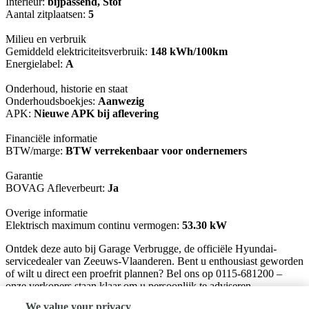
Interieur:
bijpassend, Stof
Aantal zitplaatsen:
5
Milieu en verbruik
Gemiddeld elektriciteitsverbruik:
148 kWh/100km
Energielabel:
A
Onderhoud, historie en staat
Onderhoudsboekjes:
Aanwezig
APK:
Nieuwe APK bij aflevering
Financiële informatie
BTW/marge:
BTW verrekenbaar voor ondernemers
Garantie
BOVAG Afleverbeurt:
Ja
Overige informatie
Elektrisch maximum continu vermogen:
53.30 kW
Ontdek deze auto bij Garage Verbrugge, de officiële Hyundai-
servicedealer van Zeeuws-Vlaanderen. Bent u enthousiast geworden
of wilt u direct een proefrit plannen? Bel ons op 0115-681200 –
onze verkopers staan klaar om u persoonlijk te adviseren.
We value your privacy