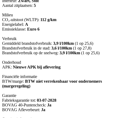
Interieur:
Zwart, Stof
Aantal zitplaatsen:
5
Milieu
CO₂-uitstoot (WLTP):
112 g/km
Energielabel:
A
Emissieklasse:
Euro 6
Verbruik
Gemiddeld brandstofverbruik:
3,9 l/100km
(1 op 25,6)
Brandstofverbruik in de stad:
3,6 l/100km
(1 op 27,8)
Brandstofverbruik op de snelweg:
3,9 l/100km
(1 op 25,6)
Onderhoud
APK:
Nieuwe APK bij aflevering
Financiële informatie
BTW/marge:
BTW niet verrekenbaar voor ondernemers
(margeregeling)
Garantie
Fabrieksgarantie tot:
03-07-2028
BOVAG 40-Puntencheck:
Ja
BOVAG Afleverbeurt:
Ja