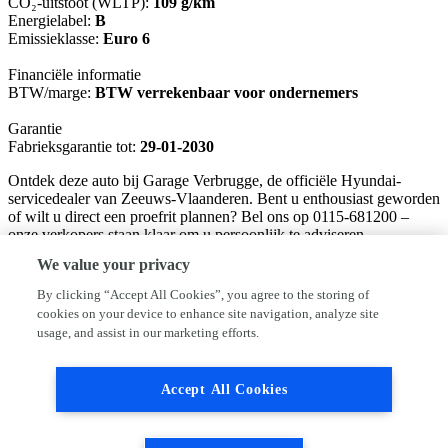
CO₂-uitstoot (WLTP):
109 g/km
Energielabel:
B
Emissieklasse:
Euro 6
Financiële informatie
BTW/marge:
BTW verrekenbaar voor ondernemers
Garantie
Fabrieksgarantie tot:
29-01-2030
Ontdek deze auto bij Garage Verbrugge, de officiële Hyundai-
servicedealer van Zeeuws-Vlaanderen. Bent u enthousiast geworden
of wilt u direct een proefrit plannen? Bel ons op 0115-681200 –
onze verkopers staan klaar om u persoonlijk te adviseren.
We value your privacy
Verkoopadviseur: Sander van Maren 06-12964856
Verkoopadviseur: Dimitri Dagevos 06-12530392
By clicking “Accept All Cookies”, you agree to the storing of
cookies on your device to enhance site navigation, analyze site
Bij ons kiest u voor zorgeloos rijden en transparante communicatie.
usage, and assist in our marketing efforts.
De prijzen bij ons zijn inclusief:
• Een complete afleverbeurt volgens schema
• 12 maanden BOVAG-garantie op al onze occasions
Accept All Cookies
• 1 jaar Europese mobiliteitsgarantie (pechhulp)
• Een volle tank brandstof
• Minimaal 12 maanden APK