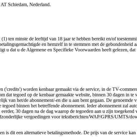
0 AT Schiedam, Nederland.
 (1) ten minste de leeftijd van 18 jaar te hebben bereikt en/of toest
 betalingsgemachtigde en hemzelf in te stemmen met de gebondenheid 
tigt u dat u de Algemene en Specifieke Voorwaarden heeft gelezen, dat 
n ('credits') worden kenbaar gemaakt via de service, in de TV-commerc
m dat tegoed op de kenbaar gemaakte website, binnen 30 dagen in te w
kelijk van het/de abonnement/-en die u aan bent gegaan. De genoemde 
ale tegoed binnen het betreffende abonnement. Ieder abonnement zal au
eerder, 30 dagen na de dag waarop de tegoeden aan u zijn toegekend ve
 Afzonderlijke vergoedingen voor tekstberichten/WAP/GPRS/UMTS/down
den is dit een alternatieve betalingsmethode. De prijs van de service kan