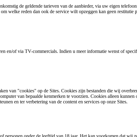
enkomstig de geldende tarieven van de aanbieder, via uw eigen telefo
 om welke reden dan ook de service wilt opzeggen kan geen restitutie 
horen en/of via TV-commercials. Indien u meer informatie wenst of speci
ken van "cookies" op de Sites. Cookies zijn bestanden die wij overb
computer van bepaalde kenmerken te voorzien. Cookies alleen kunnen o
eunen en ter verbetering van de content en services op onze Sites.
 of personen onder de leeftijd van 18 jaar. Het kan voorkomen dat wij