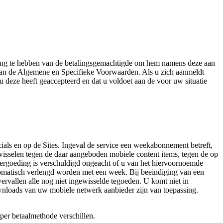
emming te hebben van de betalingsgemachtigde om hem namens deze aan
aan de Algemene en Specifieke Voorwaarden. Als u zich aanmeldt
u deze heeft geaccepteerd en dat u voldoet aan de voor uw situatie
ials en op de Sites. Ingeval de service een weekabonnement betreft,
isselen tegen de daar aangeboden mobiele content items, tegen de op
vergoeding is verschuldigd ongeacht of u van het hiervoornoemde
tomatisch verlengd worden met een week. Bij beeindiging van een
rvallen alle nog niet ingewisselde tegoeden. U komt niet in
loads van uw mobiele netwerk aanbieder zijn van toepassing.
 per betaalmethode verschillen.