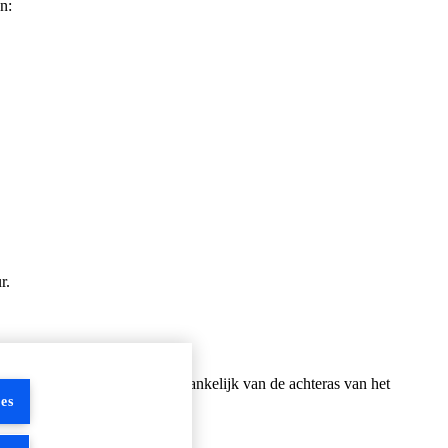
n:
r.
eschikt is voor een auto, is afhankelijk van de achteras van het
es