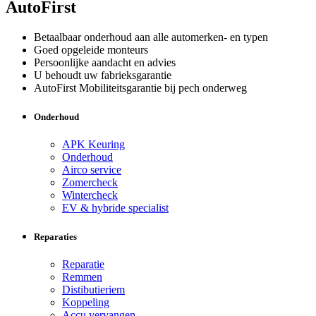
AutoFirst
Betaalbaar onderhoud aan alle automerken- en typen
Goed opgeleide monteurs
Persoonlijke aandacht en advies
U behoudt uw fabrieksgarantie
AutoFirst Mobiliteitsgarantie bij pech onderweg
Onderhoud
APK Keuring
Onderhoud
Airco service
Zomercheck
Wintercheck
EV & hybride specialist
Reparaties
Reparatie
Remmen
Distibutieriem
Koppeling
Accu vervangen