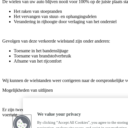
De wielen van uw auto blijven nooit voor 100% op de juiste plaats s
Het raken van stoepranden
Het vervangen van stuur- en ophangingsdelen
Verandering in rijhoogte door verlaging van het onderstel
Gevolgen van deze verkeerde wielstand zijn onder anderen:
Toename in het bandenslijtage
Toename van brandstofverbruik
Afname van het rijcomfort
Wij kunnen de wielstanden weer corrigeren naar de oorspronkelijke voe
Mogelijkheden van uitlijnen
Er zijn twee mogelijkheden met betrekking tot uitlijning. Dit is geheel
We value your privacy
voertuig.
By clicking “Accept All Cookies”, you agree to the storing
navigation, analyze site usage, and assist in our marketing e