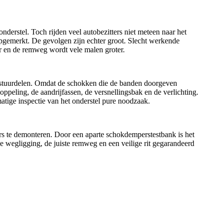
erstel. Toch rijden veel autobezitters niet meteen naar het
nopgemerkt. De gevolgen zijn echter groot. Slecht werkende
er en de remweg wordt vele malen groter.
e stuurdelen. Omdat de schokken die de banden doorgeven
ppeling, de aandrijfassen, de versnellingsbak en de verlichting.
atige inspectie van het onderstel pure noodzaak.
rs te demonteren. Door een aparte schokdemperstestbank is het
 wegligging, de juiste remweg en een veilige rit gegarandeerd