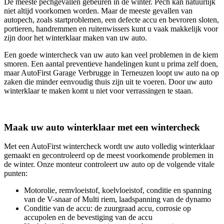
De meeste pechgevallen gebeuren in de winter. Pech kan natuurlijk
niet altijd voorkomen worden. Maar de meeste gevallen van
autopech, zoals startproblemen, een defecte accu en bevroren sloten,
portieren, handremmen en ruitenwissers kunt u vaak makkelijk voor
zijn door het winterklaar maken van uw auto.
Een goede wintercheck van uw auto kan veel problemen in de kiem
smoren. Een aantal preventieve handelingen kunt u prima zelf doen,
maar AutoFirst Garage Verbrugge in Terneuzen loopt uw auto na op
zaken die minder eenvoudig thuis zijn uit te voeren. Door uw auto
winterklaar te maken komt u niet voor verrassingen te staan.
Maak uw auto winterklaar met een wintercheck
Met een AutoFirst wintercheck wordt uw auto volledig winterklaar
gemaakt en gecontroleerd op de meest voorkomende problemen in
de winter. Onze monteur controleert uw auto op de volgende vitale
punten:
Motorolie, remvloeistof, koelvloeistof, conditie en spanning
van de V-snaar of Multi riem, laadspanning van de dynamo
Conditie van de accu: de zuurgraad accu, corrosie op
accupolen en de bevestiging van de accu