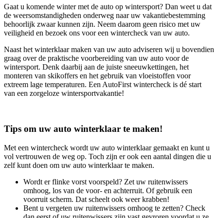
Gaat u komende winter met de auto op wintersport? Dan weet u dat
de weersomstandigheden onderweg naar uw vakantiebestemming
behoorlijk zwaar kunnen zijn. Neem daarom geen risico met uw
veiligheid en bezoek ons voor een wintercheck van uw auto.
Naast het winterklaar maken van uw auto adviseren wij u bovendien
graag over de praktische voorbereiding van uw auto voor de
wintersport. Denk daarbij aan de juiste sneeuwkettingen, het
monteren van skikoffers en het gebruik van vloeistoffen voor
extreem lage temperaturen. Een AutoFirst wintercheck is dé start
van een zorgeloze wintersportvakantie!
Tips om uw auto winterklaar te maken!
Met een wintercheck wordt uw auto winterklaar gemaakt en kunt u
vol vertrouwen de weg op. Toch zijn er ook een aantal dingen die u
zelf kunt doen om uw auto winterklaar te maken.
Wordt er flinke vorst voorspeld? Zet uw ruitenwissers
omhoog, los van de voor- en achterruit. Of gebruik een
voorruit scherm. Dat scheelt ook weer krabben!
Bent u vergeten uw ruitenwissers omhoog te zetten? Check
dan eerst of uw ruitenwissers zijn vast gevroren voordat u ze