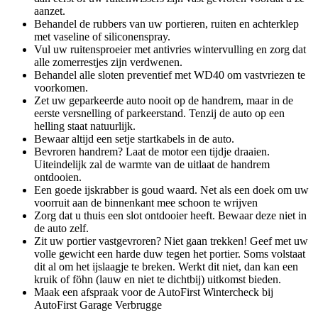
aanzet.
Behandel de rubbers van uw portieren, ruiten en achterklep
met vaseline of siliconenspray.
Vul uw ruitensproeier met antivries wintervulling en zorg dat
alle zomerrestjes zijn verdwenen.
Behandel alle sloten preventief met WD40 om vastvriezen te
voorkomen.
Zet uw geparkeerde auto nooit op de handrem, maar in de
eerste versnelling of parkeerstand. Tenzij de auto op een
helling staat natuurlijk.
Bewaar altijd een setje startkabels in de auto.
Bevroren handrem? Laat de motor een tijdje draaien.
Uiteindelijk zal de warmte van de uitlaat de handrem
ontdooien.
Een goede ijskrabber is goud waard. Net als een doek om uw
voorruit aan de binnenkant mee schoon te wrijven
Zorg dat u thuis een slot ontdooier heeft. Bewaar deze niet in
de auto zelf.
Zit uw portier vastgevroren? Niet gaan trekken! Geef met uw
volle gewicht een harde duw tegen het portier. Soms volstaat
dit al om het ijslaagje te breken. Werkt dit niet, dan kan een
kruik of föhn (lauw en niet te dichtbij) uitkomst bieden.
Maak een afspraak voor de AutoFirst Wintercheck bij
AutoFirst Garage Verbrugge